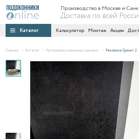
Производство в Москве и Сан
Доставка по всей Росс
Каталог
Калькулятор
Монтаж
Акции
Дост
Главная
Каталог
Распродажа каменных раковин
Раковина Гранит 2