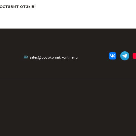
 оставит отзыв!
sales@podokonniki-online.ru