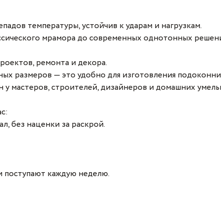
падов температуры, устойчив к ударам и нагрузкам.
лассического мрамора до современных однотонных решен
роектов, ремонта и декора.
ых размеров — это удобно для изготовления подоконник
н у мастеров, строителей, дизайнеров и домашних умель
с:
л, без наценки за раскрой.
и поступают каждую неделю.