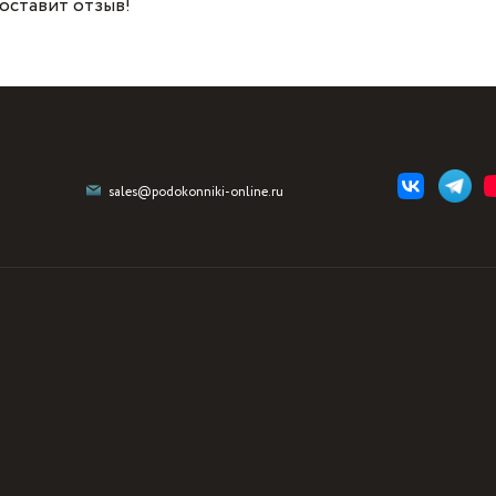
 оставит отзыв!
sales@podokonniki-online.ru