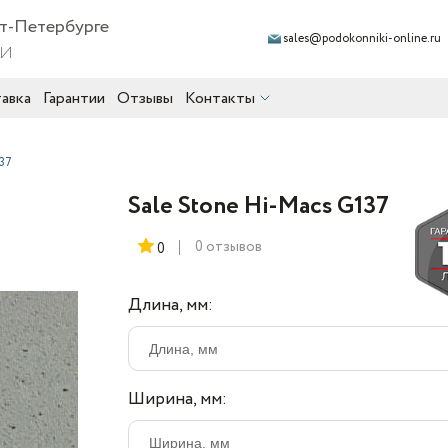
кт-Петербурге
sales@podokonniki-online.ru
ии
авка
Гарантии
Отзывы
Контакты
137
Sale Stone Hi-Macs G137
0 отзывов
0
Длина, мм:
Ширина, мм: