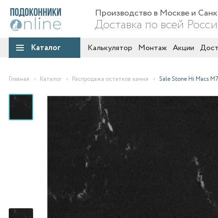
Производство в Москве и Сан
Доставка по всей Росс
Каталог
Калькулятор
Монтаж
Акции
Дост
Главная
Каталог
Распродажа остатков камня
Sale Stone Hi Macs M