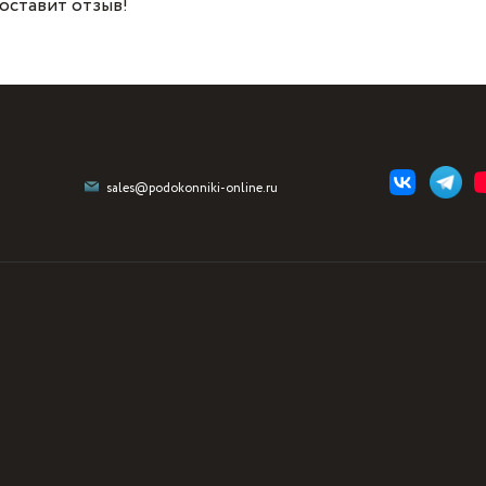
 оставит отзыв!
sales@podokonniki-online.ru