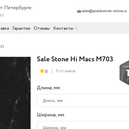
кт-Петербурге
sales@podokonniki-online.ru
ии
авка
Гарантии
Отзывы
Контакты
703
Sale Stone Hi Macs M703
0 отзывов
0
Длина, мм:
Ширина, мм: