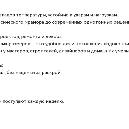
падов температуры, устойчив к ударам и нагрузкам.
лассического мрамора до современных однотонных решен
роектов, ремонта и декора.
ых размеров — это удобно для изготовления подоконник
н у мастеров, строителей, дизайнеров и домашних умель
с:
л, без наценки за раскрой.
и поступают каждую неделю.