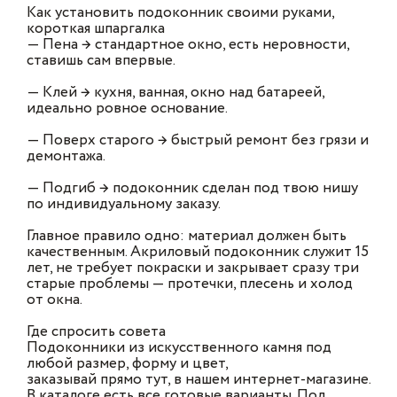
Как установить подоконник своими руками,
короткая шпаргалка
— Пена → стандартное окно, есть неровности,
ставишь сам впервые.
— Клей → кухня, ванная, окно над батареей,
идеально ровное основание.
— Поверх старого → быстрый ремонт без грязи и
демонтажа.
— Подгиб → подоконник сделан под твою нишу
по индивидуальному заказу.
Главное правило одно: материал должен быть
качественным. Акриловый подоконник служит 15
лет, не требует покраски и закрывает сразу три
старые проблемы — протечки, плесень и холод
от окна.
Где спросить совета
Подоконники из искусственного камня под
любой размер, форму и цвет,
заказывай прямо тут, в нашем интернет-магазине.
В каталоге есть все готовые варианты. Под