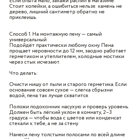
Если опыта мало, закажи распил в магазине.
Стоит копейки, а ошибиться нельзя: камень не
дерево, лишний сантиметр обратно не
приклеишь.
Способ 1. На монтажную пену — самый
универсальный
Подойдёт практически любому окну. Пена
прощает неровности до 12 мм, заодно работает
герметиком и утеплителем, холодные мостики
через стык исчезают.
Что делать:
Очисти нишу от пыли и старого герметика. Если
основание совсем сухое — слегка сбрызни
водой, пена так лучше схватится.
Положи подоконник насухую и проверь уровень.
Должен быть лёгкий уклон в комнату, 2–3
градуса — чтобы вода с цветов или конденсат
стекали к тебе, а не за стену.
Нанеси пену толстыми полосами по всей длине