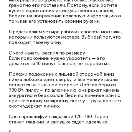
материал хорош ровно настолько, насколько
грамотно его поставили. Поэтому, если хотите
купить подоконник из искусственного камня,
берите на вооружение полезную информацию о
том, как его установить своими руками.
Представляем четыре рабочих способа монтажа,
которыми пользуются мастера. Выбирай тот, что
подходит твоему окну.
С чего начать: распил по размеру
Если подоконник нужно укоротить — это
делается за 10 минут. Главное, не торопиться.
Положи подоконник лицевой стороной вниз:
пилка лобзика идёт сверху, и все мелкие сколы
остаются на тыльной стороне. Лобзик бери от
700 Вт, пилку — по алюминию, она режет камень
аккуратно и без сколов. Веди по линейке или по
приклеенному малярному скотчу — рука дрогнет,
скотч удержит линию.
Срез прошлифуй наждачкой 120–180. Торец
станет гладким, и заглушка сядет идеально.