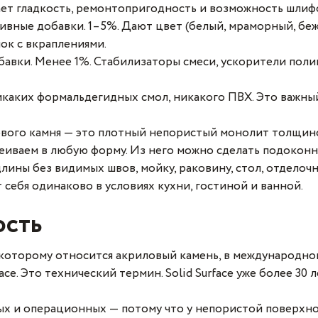
ает гладкость, ремонтопригодность и возможность шлиф
вные добавки. 1–5%. Дают цвет (белый, мраморный, беже
ок с вкраплениями.
авки. Менее 1%. Стабилизаторы смеси, ускорители пол
каких формальдегидных смол, никакого ПВХ. Это важный 
ового камня — это плотный непористый монолит толщино
леиваем в любую форму. Из него можно сделать подокон
ины без видимых швов, мойку, раковину, стол, отделочн
 себя одинаково в условиях кухни, гостиной и ванной.
ость
 которому относится акриловый камень, в международн
face. Это технический термин. Solid Surface уже более 30
х и операционных — потому что у непористой поверхно