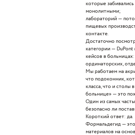
которые забивались 
монолитными;
лабораторий — потом
пищевых производств
контакте.
Достаточно посмотр
категории — DuPont (
кейсов в больницах:
ординаторских, отде
Мы работаем на акри
что подоконник, кот
класса, что и столы 
больнице» — это пох
Один из самых часты
безопасно ли постав
Короткий ответ: да.
Формальдегид — это 
материалов на осно