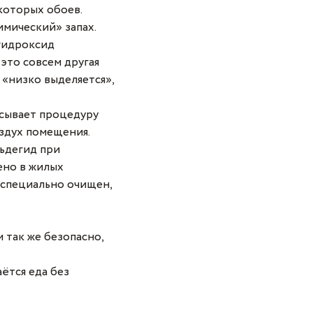
которых обоев.
мический» запах.
гидроксид
это совсем другая
 «низко выделяется»,
исывает процедуру
здух помещения.
льдегид при
ено в жилых
 специально очищен,
 так же безопасно,
ётся еда без