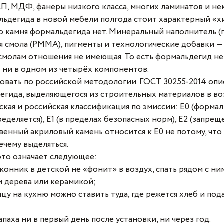
П, МДФ, фанеры низкого класса, многих ламинатов и не
ьдегида в новой мебели полгода стоит характерный «хи
о камня формальдегида нет. Минеральный наполнитель (
я смола (PMMA), пигменты и технологические добавки — 
смолам отношения не имеющая. То есть формальдегид не
т ни в одном из четырёх компонентов.
овать по российской методологии. ГОСТ 30255-2014 оп
егида, выделяющегося из строительных материалов в во
кая и российская классификация по эмиссии: Е0 (форма
еделяется), Е1 (в пределах безопасных норм), Е2 (запрещ
венный акриловый камень относится к Е0 не потому, что
ечему выделяться.
это означает следующее:
онник в детской не «фонит» в воздух, спать рядом с ним
м дерева или керамикой;
у на кухню можно ставить туда, где режется хлеб и пода
паха ни в первый день после установки, ни через год.