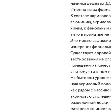
начинка дешёвых ДС
Именно из-за формал
В составе акриловог
алюминия), акрилова
химия, к фенольным 
а его в принципе не
Это можно зафиксир
измерения формальд
Существует европейс
тестировании не опр
помещениях). Качест
а потому что в нём н
На бытовом уровне 
наш акриловый подок
как рядом с массиво
акриловую столешниц
разделочной доски;
материал не имеет за