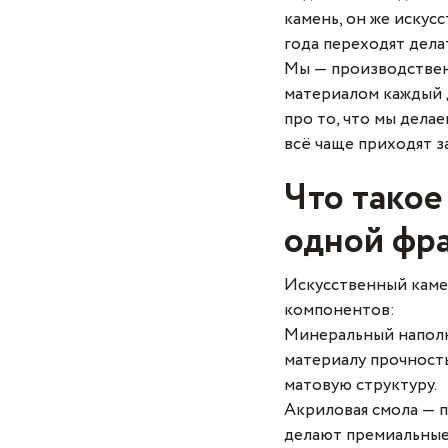
камень, он же иску
года переходят дела
Мы — производствен
материалом каждый д
про то, что мы дела
всё чаще приходят з
Что такое
одной фр
Искусственный каме
компонентов:
Минеральный наполни
материалу прочность
матовую структуру.
Акриловая смола — п
делают премиальные 