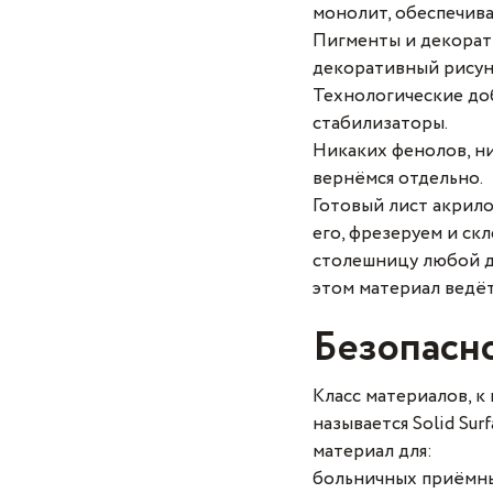
монолит, обеспечив
Пигменты и декорати
декоративный рисун
Технологические доб
стабилизаторы.
Никаких фенолов, ни
вернёмся отдельно.
Готовый лист акрил
его, фрезеруем и ск
столешницу любой дл
этом материал ведёт
Безопасн
Класс материалов, к
называется Solid Sur
материал для:
больничных приёмны