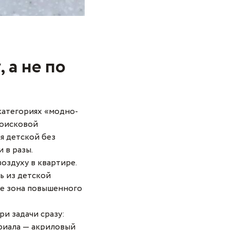
 а не по
категориях «модно-
поисковой
я детской без
 в разы.
оздуху в квартире.
ь из детской
же зона повышенного
ри задачи сразу:
ериала — акриловый