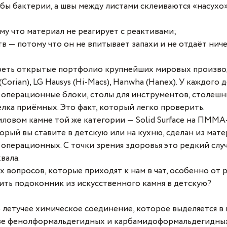
бы бактерии, а швы между листами склеиваются «насухо»
у что материал не реагирует с реактивами;
 — потому что он не впитывает запахи и не отдаёт ниче
еть открытые портфолио крупнейших мировых произво
Corian), LG Hausys (Hi-Macs), Hanwha (Hanex). У каждого
 операционные блоки, столы для инструментов, столешн
лка приёмных. Это факт, который легко проверить.
ловом камне той же категории — Solid Surface на ПММА-
орый вы ставите в детскую или на кухню, сделан из мате
в операционных. С точки зрения здоровья это редкий случ
вала.
х вопросов, которые приходят к нам в чат, особенно от 
ить подоконник из искусственного камня в детскую?
летучее химическое соединение, которое выделяется в 
ве фенолформальдегидных и карбамидоформальдегидных 