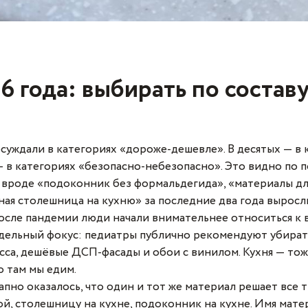
 года: выбирать по составу,
суждали в категориях «дороже-дешевле». В десятых — в 
— в категориях «безопасно-небезопасно». Это видно по 
 вроде «подоконник без формальдегида», «материалы дл
ная столешница на кухню» за последние два года выросли
сле пандемии люди начали внимательнее относиться к в
тдельный фокус: педиатры публично рекомендуют убират
сса, дешёвые ДСП-фасады и обои с винилом. Кухня — то
о там мы едим.
пно оказалось, что один и тот же материал решает все т
й, столешницу на кухне, подоконник на кухне. Имя мат