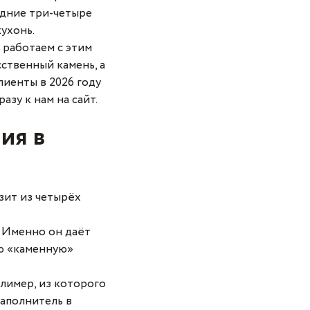
едние три-четыре
ухонь.
 работаем с этим
сственный камень, а
лиенты в 2026 году
зу к нам на сайт.
ия в
зит из четырёх
. Именно он даёт
ую «каменную»
лимер, из которого
наполнитель в