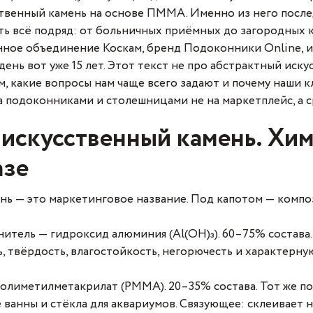
сственный камень на основе ПММА. Именно из него посл
ть всё подряд: от больничных приёмных до загородных к
ное объединение Коскам, бренд Подоконники Online, и
ень вот уже 15 лет. Этот текст не про абстрактный иску
ем, какие вопросы нам чаще всего задают и почему наши к
а подоконниками и столешницами не на маркетплейс, а сра
 искусственный камень. Хим
азе
нь — это маркетинговое название. Под капотом — компо
тель — гидроксид алюминия (Al(OH)₃). 60–75% состава
, твёрдость, влагостойкость, негорючесть и характерн
олиметилметакрилат (PMMA). 20–35% состава. Тот же по
ванны и стёкла для аквариумов. Связующее: склеивает 