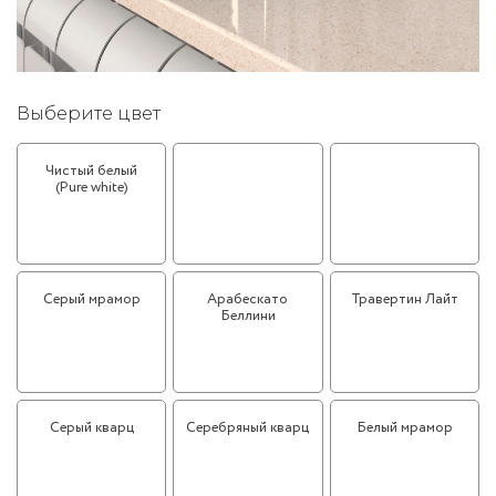
Выберите цвет
Чистый белый
Черный мрамор
Вишнёвое дерево
(Pure white)
(Cherry Wood)
Серый мрамор
Арабескато
Травертин Лайт
Беллини
Серый кварц
Серебряный кварц
Белый мрамор