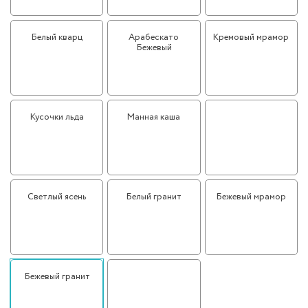
Белый кварц
Арабескато
Кремовый мрамор
Бежевый
Кусочки льда
Манная каша
Мокко
Светлый ясень
Белый гранит
Бежевый мрамор
Бежевый гранит
Чёрный гранит