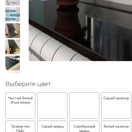
Выберите цвет
Чистый белый
Черный
Вишнёвое
Серый мрамор
(Pure white)
мрамор
дерево (Cherry
Wood)
Травертин
Серый кварц
Серебряный
Белый мрамор
Лайт
кварц