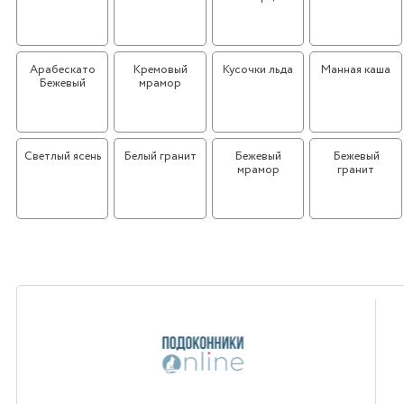
Арабескато
Кремовый
Кусочки льда
Манная каша
Бежевый
мрамор
Светлый ясень
Белый гранит
Бежевый
Бежевый
мрамор
гранит