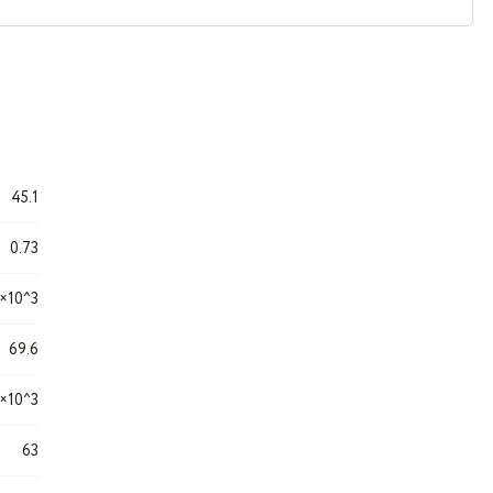
45.1
0.73
7×10^3
69.6
7×10^3
63