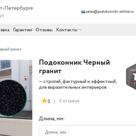
кт-Петербурге
sales@podokonniki-online.ru
ии
авка
Гарантии
Отзывы
Контакты
рный гранит
Подоконник Черный
гранит
— строгий, фактурный и эффектный,
для выразительных интерьеров
0 отзывов
0
Длина, мм: