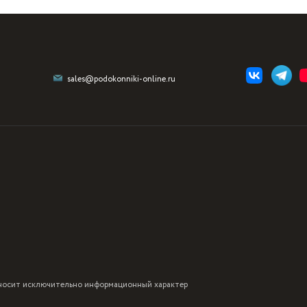
sales@podokonniki-online.ru
 носит исключительно информационный характер