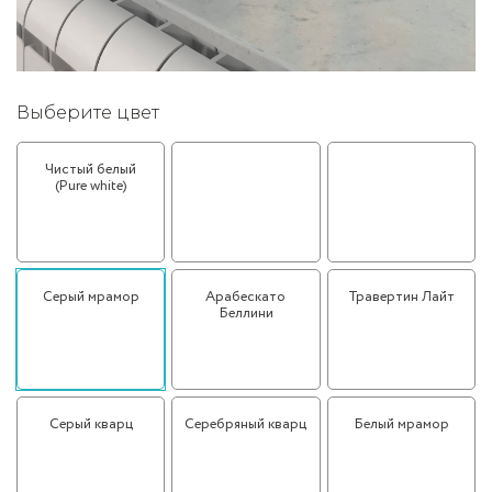
Выберите цвет
Чистый белый
Черный мрамор
Вишнёвое дерево
(Pure white)
(Cherry Wood)
Серый мрамор
Арабескато
Травертин Лайт
Беллини
Серый кварц
Серебряный кварц
Белый мрамор