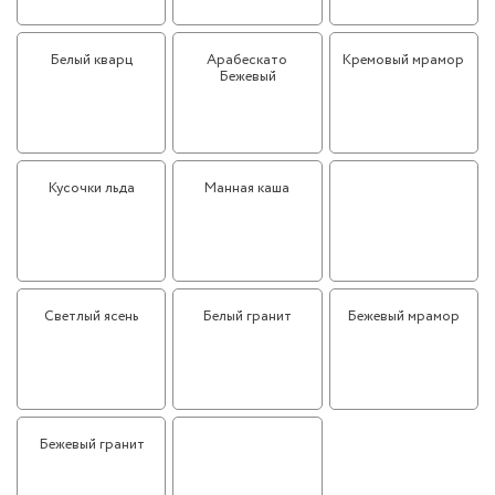
Белый кварц
Арабескато
Кремовый мрамор
Бежевый
Кусочки льда
Манная каша
Мокко
Светлый ясень
Белый гранит
Бежевый мрамор
Бежевый гранит
Чёрный гранит