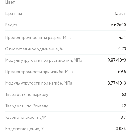
Цвет
Гарантия
15 лет
Вес, гр
от 2600
Предел прочности на разрыв, МПа
45.1
Относительное удлинение, %
0.73
Модуль упругости при растяжении, МПа
9.87×10^3
Предел прочности при изгибе, МПа
69.6
Модуль упругости при изгибе, МПа
8.77×10^3
Твердость по Барколу
63
Твердость по Роквелу
92
Ударная вязкость, J/M
13.7
Водопоглощение, %
0.034